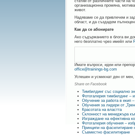
статии от различните части на 
организационна промяна, мотива
живот.
Надяваме се да привлечем и за
област, и да създадем пълноцен
Как да се абонирате
Ако съдържанието в блога ви до
него безплатно чрез имейл или
Имате въпроси, идеи или препор
office@trainings-bg.com
Успешен и усмихнат ден от мен, 
Share on Facebook
Тимбилдинг със социално зн
Фотогалерия тимбилдинг – и
Обучение за работа в екип –
Обучения за лидери от „Тре
Красотата на властта
Склонност на мениджъра къ
Изграждане на ефективна к
Фотогалерия обучения – изб
Принципи на фасилитиране 
Съвместно фасилитиране