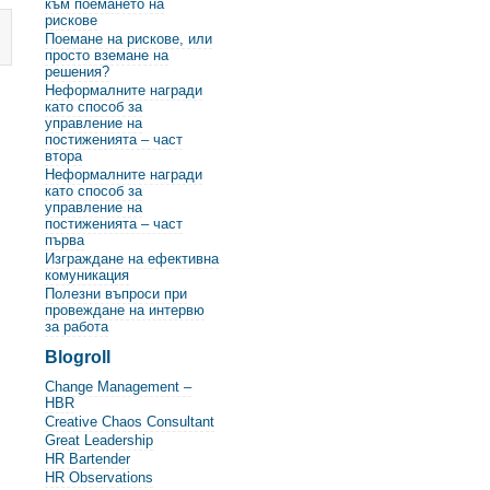
към поемането на
рискове
Поемане на рискове, или
просто вземане на
решения?
Неформалните награди
като способ за
управление на
постиженията – част
втора
Неформалните награди
като способ за
управление на
постиженията – част
първа
Изграждане на ефективна
комуникация
Полезни въпроси при
провеждане на интервю
за работа
Blogroll
Change Management –
HBR
Creative Chaos Consultant
Great Leadership
HR Bartender
HR Observations