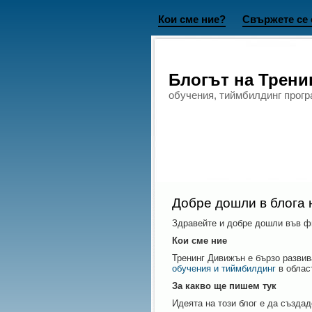
Кои сме ние?
Свържете се 
Блогът на Трен
обучения, тиймбилдинг прогр
Добре дошли в блога 
Здравейте и добре дошли във ф
Кои сме ние
Тренинг Дивижън е бързо развив
обучения и тиймбилдинг
в облас
За какво ще пишем тук
Идеята на този блог е да създа