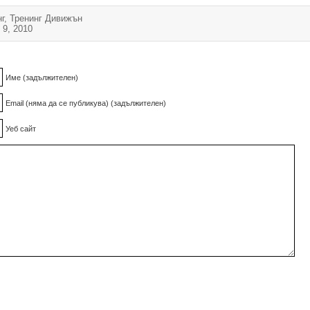
г
,
Тренинг Дивижън
 9, 2010
Име (задължителен)
Email (няма да се публикува) (задължителен)
Уеб сайт