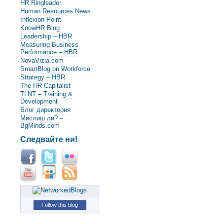
HR Ringleader
Human Resources News
Inflexion Point
KnowHR Blog
Leadership – HBR
Measuring Business
Performance – HBR
NovaVizia.com
SmartBlog on Workforce
Strategy – HBR
The HR Capitalist
TLNT – Training &
Development
Блог директория
Мислиш ли? –
BgMinds.com
Следвайте ни!
Follow this blog