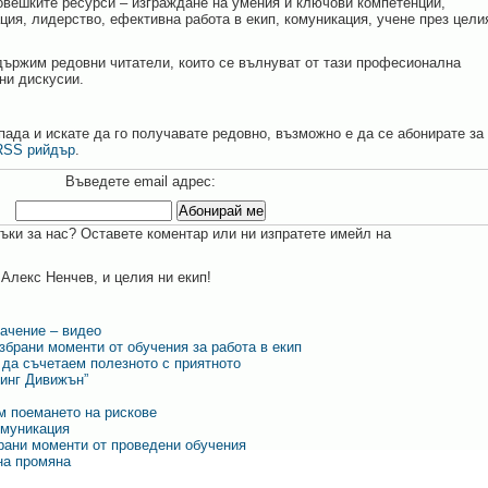
човешките ресурси – изграждане на умения и ключови компетенции,
ция, лидерство, ефективна работа в екип, комуникация, учене през цели
държим редовни читатели, които се вълнуват от тази професионална
ни дискусии.
пада и искате да го получавате редовно, възможно е да се абонирате за
RSS рийдър
.
Въведете email адрес:
ъки за нас? Оставете коментар или ни изпратете имейл на
Алекс Ненчев, и целия ни екип!
ачение – видео
збрани моменти от обучения за работа в екип
 да съчетаем полезното с приятното
нинг Дивижън”
м поемането на рискове
омуникация
рани моменти от проведени обучения
на промяна