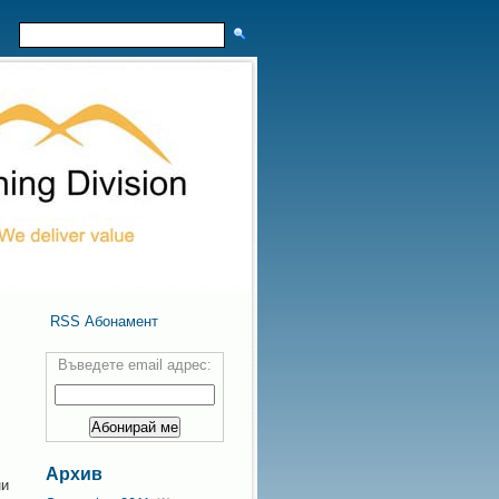
RSS Абонамент
Въведете email адрес:
Архив
ни