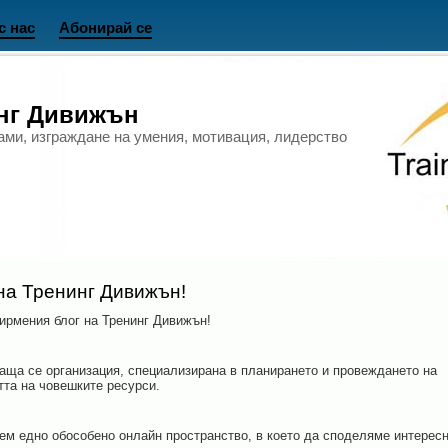
с нас
Абонирай се
инг Дивижън
ами, изграждане на умения, мотивация, лидерство
на Тренинг Дивижън!
ирмения блог на Тренинг Дивижън!
аща се организация, специализирана в планирането и провеждането на
тта на човешките ресурси.
дем едно обособено онлайн пространство, в което да споделяме интерес