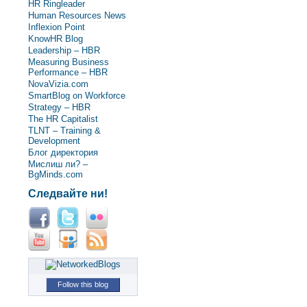
HR Ringleader
Human Resources News
Inflexion Point
KnowHR Blog
Leadership – HBR
Measuring Business
Performance – HBR
NovaVizia.com
SmartBlog on Workforce
Strategy – HBR
The HR Capitalist
TLNT – Training &
Development
Блог директория
Мислиш ли? –
BgMinds.com
Следвайте ни!
Follow this blog