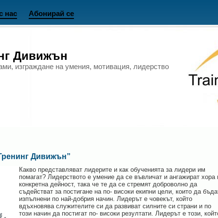
с нас
Абонирай се
инг Дивижън
ами, изграждане на умения, мотивация, лидерство
„Тренинг Дивижън”
Какво представляват лидерите и как обученията за лидери им
помагат? Лидерството е умение да се въвличат и ангажират хора 
конкретна дейност, така че те да се стремят доброволно да
съдействат за постигане на по- високи екипни цели, които да бъда
изпълнени по най-добрия начин. Лидерът е човекът, който
вдъхновява служителите си да развиват силните си страни и по
този начин да постигат по- високи резултати. Лидерът е този, койт