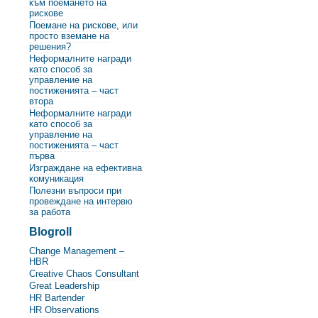
към поемането на
рискове
Поемане на рискове, или
просто вземане на
решения?
Неформалните награди
като способ за
управление на
постиженията – част
втора
Неформалните награди
като способ за
управление на
постиженията – част
първа
Изграждане на ефективна
комуникация
Полезни въпроси при
провеждане на интервю
за работа
Blogroll
Change Management –
HBR
Creative Chaos Consultant
Great Leadership
HR Bartender
HR Observations