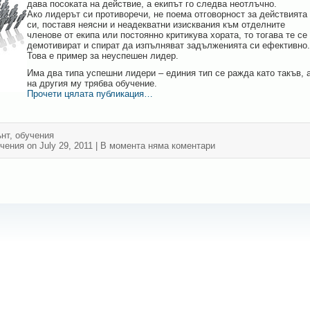
дава посоката на действие, а екипът го следва неотлъчно.
Ако лидерът си противоречи, не поема отговорност за действията
си, поставя неясни и неадекватни изисквания към отделните
членове от екипа или постоянно критикува хората, то тогава те се
демотивират и спират да изпълняват задълженията си ефективно.
Това е пример за неуспешен лидер.
Има два типа успешни лидери – единия тип се ражда като такъв, 
на другия му трябва обучение.
Прочети цялата публикация…
нт
,
обучения
чения
on July 29, 2011
| В момента
няма коментари