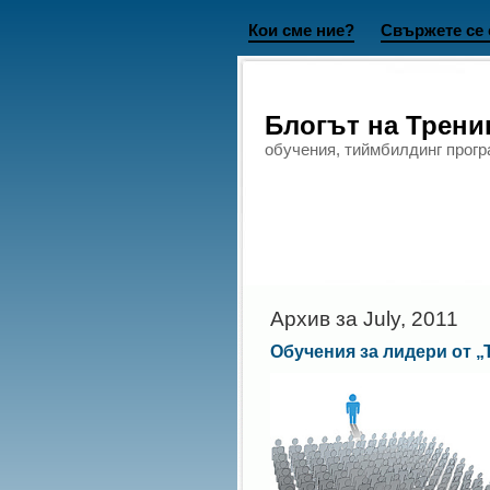
Кои сме ние?
Свържете се 
Блогът на Трен
обучения, тиймбилдинг прогр
Архив за July, 2011
Обучения за лидери от 