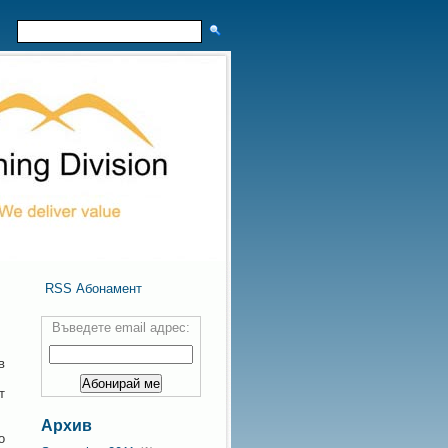
RSS Абонамент
Въведете email адрес:
в
т
Архив
о