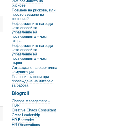
към поемането на
рискове
Поемане на рискове, или
просто вземане на
решения?
Неформалните награди
като способ за
управление на
постиженията – част
втора
Неформалните награди
като способ за
управление на
постиженията – част
първа
Изграждане на ефективна
комуникация
Полезни въпроси при
провеждане на интервю
за работа
Blogroll
Change Management –
HBR
Creative Chaos Consultant
Great Leadership
HR Bartender
HR Observations