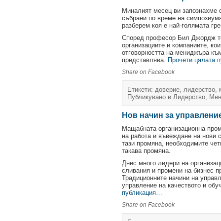
Миналият месец ви запознахме 
събрани по време на симпозиума 
разберем коя е най-голямата гр
Според професор Бил Джордж тов
организациите и компаниите, ко
отговорността на мениджъра към
представлява.
Прочети цялата 
Share on Facebook
Етикети:
доверие
,
лидерство
,
Публикувано в
Лидерство
,
Мен
Нов начин за управлени
Мащабната организационна промя
на работа и въвеждане на нови 
тази промяна, необходимите чет
такава промяна.
Днес много лидери на организац
сливания и промени на бизнес п
Традиционните начини на управл
управление на качеството и обу
публикация…
Share on Facebook