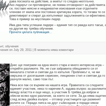
дава посоката на действие, а екипът го следва неотлъчно.
Ако лидерът си противоречи, не поема отговорност за действията
си, поставя неясни и неадекватни изисквания към отделните
членове от екипа или постоянно критикува хората, то тогава те се
демотивират и спират да изпълняват задълженията си ефективно.
Това е пример за неуспешен лидер.
Има два типа успешни лидери – единия тип се ражда като такъв, 
на другия му трябва обучение.
Прочети цялата публикация…
нт
,
обучения
чения
on July 29, 2011
| В момента
няма коментари
Днес ще поиграем на една много стара и много интересна игра –
открийте разликите. Не, не съм забравила обещанието си от
миналата статия и смятам да го изпълня. Проблемът е, че ми
омръзна от досегашния сериозен, лекционен стил и смятам да го
разчупя малко, само този път.
Нека все пак се върнем на нашата игра. Правилата са следните:
единият участник, нека го наречем А, задава въпрос за разликите
между властта и още нещо, а участник Б трябва да изброи и
обясни всяко едно различие, за което се сети. За да няма ощетен
след всяка двойка въпрос – отговор участниците ще разменят
ролите си. Поради липса на друг събеседник и поради някои