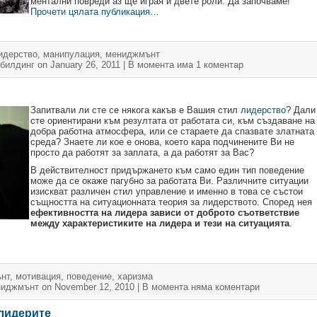
ментални повреди аз ще играя и двете роли. Да започваме!
Прочети цялата публикация…
идерство
,
манипулация
,
мениджмънт
билдинг
on January 26, 2011
| В момента
има 1 коментар
Запитвали ли сте се някога какъв е Вашия стил
лидерство
? Дали
сте ориентирани към резултата от работата си, към създаване на
добра работна атмосфера, или се стараете да спазвате златната
среда? Знаете ли кое е онова, което кара подчинените Ви не
просто да работят за заплата, а да работят за Вас?
В действителност придържането към само един тип поведение
може да се окаже пагубно за работата Ви. Различните ситуации
изискват различен стил управление и именно в това се състои
същността на ситуационната теория за лидерството. Според нея
ефективността на лидера зависи от доброто съответствие
между характеристиките на лидера и тези на ситуацията
.
нт
,
мотивация
,
поведение
,
харизма
иджмънт
on November 12, 2010
| В момента
няма коментари
 лидерите