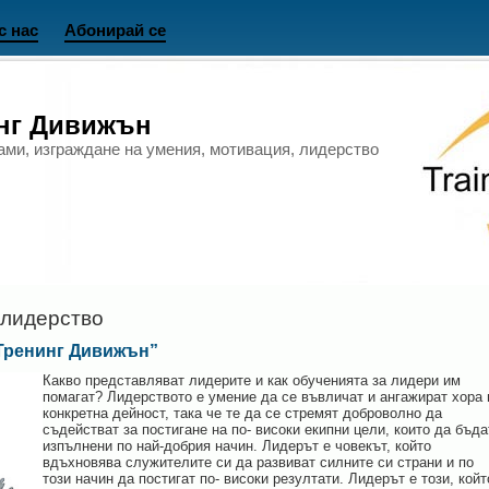
с нас
Абонирай се
инг Дивижън
ами, изграждане на умения, мотивация, лидерство
 лидерство
„Тренинг Дивижън”
Какво представляват лидерите и как обученията за лидери им
помагат? Лидерството е умение да се въвличат и ангажират хора 
конкретна дейност, така че те да се стремят доброволно да
съдействат за постигане на по- високи екипни цели, които да бъда
изпълнени по най-добрия начин. Лидерът е човекът, който
вдъхновява служителите си да развиват силните си страни и по
този начин да постигат по- високи резултати. Лидерът е този, койт