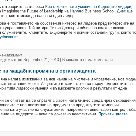
с отговорите на въпроса
Кое е критичното умение на бъдещите лидери
,
Imagining the Future of Leadership на Harvard Business School. Днес ще
ешка, която може да направи един лидер.
а е поставянето на собствения интерес на лидера пред интересите на
ито управляват. Той цитира Питър Дракър и обяснява колко е важна
 служителите, клиентите, акционерите и всички останали групи, които т
публикация…
мениджмънт
иджмънт
on September 21, 2010
| В момента
няма коментари
е на мащабна промяна в организацията
на налага изисквания за нов начин на мислене и управление, нов моде
съответстващи мерки. Акцентите в тази статия са върху елементите на
ири типа лидерски умения и възможните клопки и резултати от една
ии се опитват да се справят с хаотичната бизнес среда чрез съкращения
роцесите с цел постигане на предимство пред другите компании.
ение като участие на служителите, навременен инвентарен контрол, об
чение на лидерите – вече са доказано неефективни.
Прочети цялата