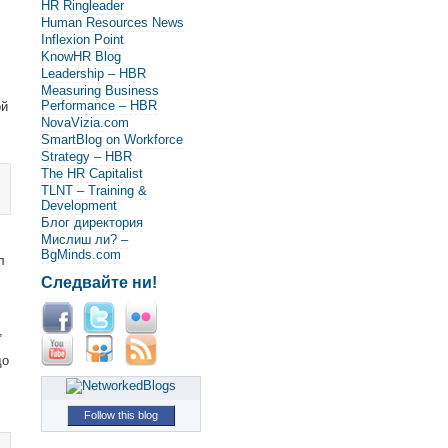
HR Ringleader
Human Resources News
Inflexion Point
KnowHR Blog
Leadership – HBR
Measuring Business
Performance – HBR
ой
NovaVizia.com
SmartBlog on Workforce
Strategy – HBR
The HR Capitalist
TLNT – Training &
Development
Блог директория
Мислиш ли? –
BgMinds.com
л
Следвайте ни!
,
що
Follow this blog