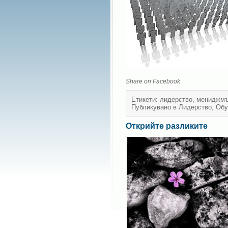
Share on Facebook
Етикети:
лидерство
,
мениджмъ
Публикувано в
Лидерство
,
Обу
Открийте разликите