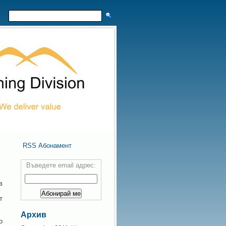
RSS Абонамент
Въведете email адрес:
в
т
Архив
о