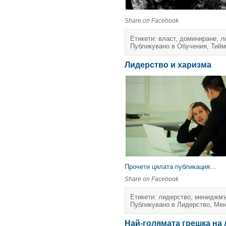
Share on Facebook
Етикети:
власт
,
доминиране
,
л
Публикувано в
Обучения
,
Тийм
Лидерство и харизма
Прочети цялата публикация…
Share on Facebook
Етикети:
лидерство
,
мениджмъ
Публикувано в
Лидерство
,
Мен
Най-голямата грешка на